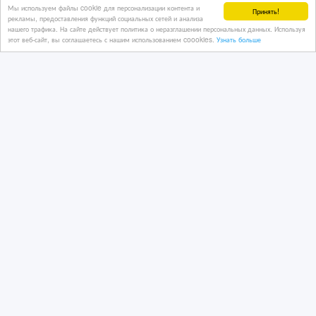
Мы используем файлы cookie для персонализации контента и
Принять!
рекламы, предоставления функций социальных сетей и анализа
нашего трафика. На сайте действует политика о неразглашении персональных данных. Используя
этот веб-сайт, вы соглашаетесь с нашим использованием coookies.
Узнать больше
Продаем телевизор SAMSYNG.
Диагональ 95 см. В отличном
состоянии
06/06/2026
Телевизоры
Казахстан, Усть-Каменогорск
3 000 тенге 〒