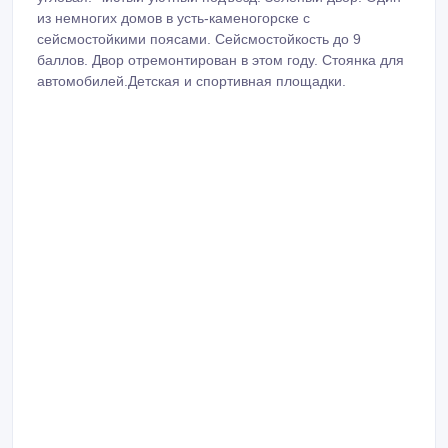
Продаем 3 комнатную квартиру по Наб. Славского 22. 5
этаж десятиэтажного дома. Лоджия с видом на Иртыш и
мечеть. Около дома остановка. Рядом магазин Чайка.
Рядом дет .сад. Школа. Спутниковое телевидение.
Кондиционер. Домофон.Частично ремонт. 3 двери. Не
угловая. Чистый уютный подъезд. Зеленый двор. Один
из немногих домов в усть-каменогорске с
сейсмостойкими поясами. Сейсмостойкость до 9
баллов. Двор отремонтирован в этом году. Стоянка для
автомобилей.Детская и спортивная площадки.