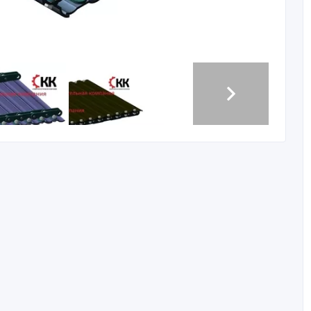
ет поставку пластинчатых цепей для забрасывателей
 ленточных ПТЛ:
67.35.000М2 СБ
67.35.000М2-01 СБ
6.001 СБ
6.001-01 СБ
0 черт. Т67.35.007М2
0 черт. Т67.35.007М2-01
т. 00.3463.019 (00.3463.022)
т. 00.3463.019-01 (00.3463.022-01)