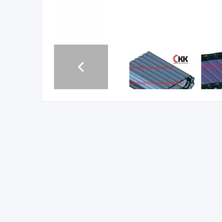
ООО «Сибирская котельная компания» осуществля
пневмомеханических ЗП, ПМЗ, питателей топлива
Цепь пластинчатая забрасывателя ЗП-600 черт. Т
Цепь пластинчатая забрасывателя ЗП-400 черт. Т
Цепь пластинчатая питателя ПТЛ-600 черт. 00.949
Цепь пластинчатая питателя ПТЛ-400 черт. 00.949
Пластина цепи пластинчатой забрасывателя ЗП-60
Пластина цепи пластинчатой забрасывателя ЗП-40
Пластина цепи пластинчатой питателя ПТЛ-600 чер
Пластина цепи пластинчатой питателя ПТЛ-400 чер