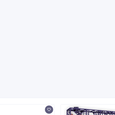
очное устройство
Автоматизированная
Г-5, 0
модульная котельная
/03/2026
24/03/2026
топление
Отопление