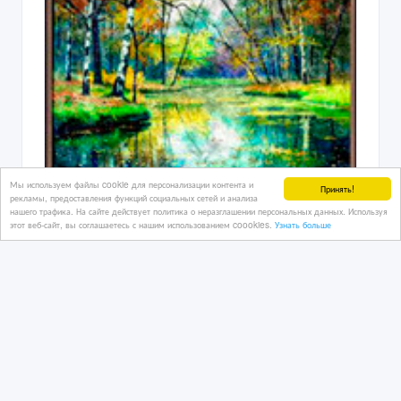
Мы используем файлы cookie для персонализации контента и
Принять!
рекламы, предоставления функций социальных сетей и анализа
нашего трафика. На сайте действует политика о неразглашении персональных данных. Используя
этот веб-сайт, вы соглашаетесь с нашим использованием coookies.
Узнать больше
Картины маслом на заказ
27/07/2026
Зеркала, картины, скульптуры
Казахстан, Усть-Каменогорск