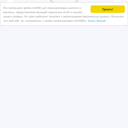
Мы используем файлы cookie для персонализации контента и
Принять!
рекламы, предоставления функций социальных сетей и анализа
нашего трафика. На сайте действует политика о неразглашении персональных данных. Используя
этот веб-сайт, вы соглашаетесь с нашим использованием coookies.
Узнать больше
1xBet Промокод 2026 — Фрибет и
Бонус до 32 500 RUB
08/08/2026
Подарю, отдам
Казахстан, Усть-Каменогорск
58 588 тенге 〒