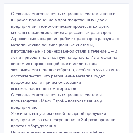
высококачественных материалов.
Стеклопластиковые вентиляционные системы
производства «Малх Строй» позволят вашему
предприятию:
Увеличить выпуск основной товарной продукции
предприятия за счет сокращения в 3-4 раза времени
простоя оборудования
Получить значительный экономический эффект
Заметно продлить срок безаварийной службы
конструктивных элементов цеха за счет значительного
уменьшения коррозионной агрессивности внутренней
атмосферы цеха
Обеспечить на длительный период более комфортные
условия труда
Сократить потери рабочего времени по причине
временной нетрудоспособности
Изготовление промышленных газоходов, приточных,
вытяжных
вентиляционных систем для кислотосодержащих,
щелочных и иных агрессивных сред.
Изготовление улиток вентилятора от 3.15 до 12.