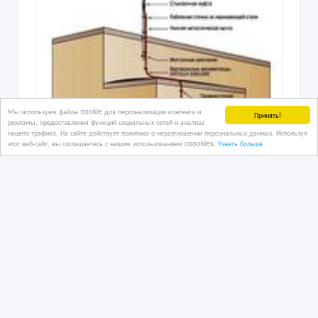
Заземление. Химические
заземляющие электроды.
Мы используем файлы cookie для персонализации контента и
Принять!
26/07/2026
рекламы, предоставления функций социальных сетей и анализа
нашего трафика. На сайте действует политика о неразглашении персональных данных. Используя
Инструменты и оборудование
этот веб-сайт, вы соглашаетесь с нашим использованием coookies.
Узнать больше
Казахстан, Усть-Каменогорск