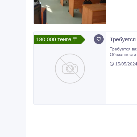
180 000 тенге 〒
Требуется
Требуется вахтер-диспетчер. Требования:открытый и т
Обязанности:встреча людей, прием звонков и заполнение д
87053187496 
15/05/202