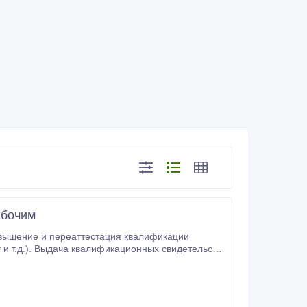
абочим