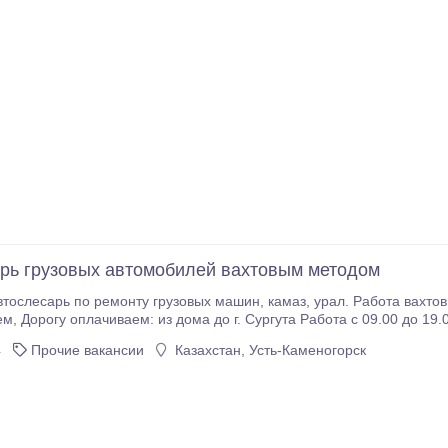
рь грузовых автомобилей вахтовым методом
онту грузовых машин, камаз, урал. Работа вахтовым методом в г. Сургуте в боксе. Проживание
 и выше, все зависит от
тки.".
4
Прочие вакансии
Казахстан, Усть-Каменогорск