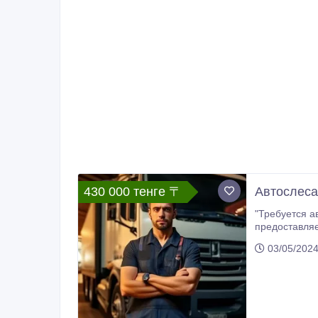
430 000 тенге 〒
Автослеса
"Требуется автослесарь по рем
предоставляем, Дорогу оплачиваем: из дома до г. Сургута Работа с 09.00 до 19.00 Зарплата возможна
вашей вырабо
03/05/202