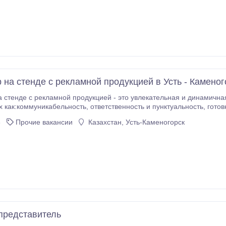
 на стенде с рекламной продукцией в Усть - Каменог
де с рекламной продукцией - это увлекательная и динамичная роль, требующая определенных
ача этой роли - привлечь внимание посетителей и представить им
3
Прочие вакансии
Казахстан, Усть-Каменогорск
представитель