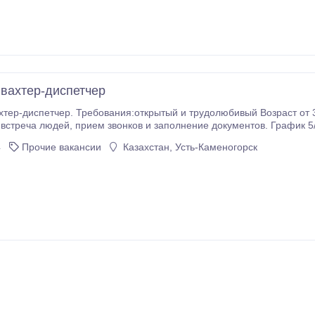
 вахтер-диспетчер
рудолюбивый Возраст от 30 лет. (можно предпенсионного возраста)
окументов. График 5/2, оплата 180000 тг. или 2/2, 150000 тг. Телефон
г. Усть-Каменогорск.
4
Прочие вакансии
Казахстан, Усть-Каменогорск