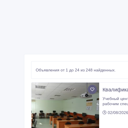
Объявления от 1 до 24 из 248 найденных.
Квалифика
Учебный центр ТОО 
рабочим специальностям: (строительные
и удостоверений (корочек). Обуч
02/08/202
администрат