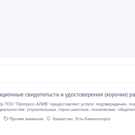
ционные свидетельста и удостоверения (корочки) р
"Прогресс-АЛИВ" предоставляет услуги: подтверждение, повышение и переаттестация квалификации
, горно-шахтные, технические, общепит и т.д.). Выдача квалификационных свидетельств
ение-косметолог; визажист; татуаж; массаж; повар; кондитер; дизайнер-конструктор мебели;
6
Прочие вакансии
Казахстан, Усть-Каменогорск
ор.