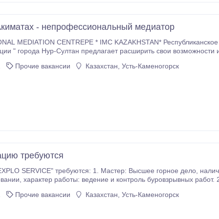
Акиматах - непрофессиональный медиатор
РE * IMC KAZAKHSTAN* Республиканское Общественное Объединение "Международный
иглашает Вас пройти Базовый курс
1
Прочие вакансии
Казахстан, Усть-Каменогорск
ацию требуются
ICE" требуются: 1. Мастер: Высшее горное дело, наличие ЕКВ, стаж работы от 3 лет, заработная плата
 2. Геодезист (камеральщик): высшее, стаж
работы от 3 лет, заработная плата при собеседовании, характер раб
1
Прочие вакансии
Казахстан, Усть-Каменогорск