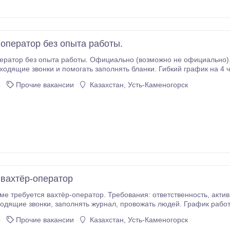
 оператор без опыта работы.
ератор без опыта работы. Официально (возможно не официально). 
входящие звонки и помогать заполнять бланки. Гибкий график на 4 ч
4
Прочие вакансии
Казахстан, Усть-Каменогорск
 вахтёр-оператор
ется вахтёр-оператор. Требования: ответственность, активность. Возраст от 50 лет Обязанности:
людей. График работы 5/2 или 2/2. В месяц 180000 тенге. Записаться
ание по телефону. Звонить до 19:00.
4
Прочие вакансии
Казахстан, Усть-Каменогорск