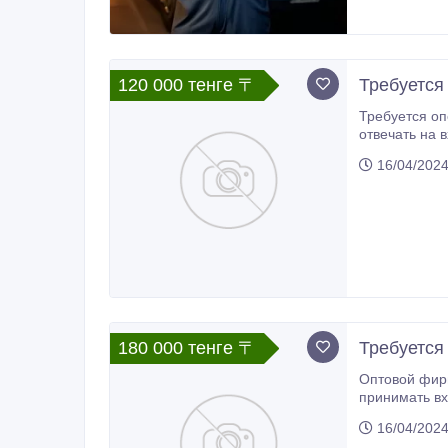
120 000 тенге 〒
Требуется
Требуется оп
отвечать на 
19:00.
16/04/202
180 000 тенге 〒
Требуется
Оптовой фирме требу
принимать входящие звонки, заполнять журнал, провожать 
на собеседов
16/04/202