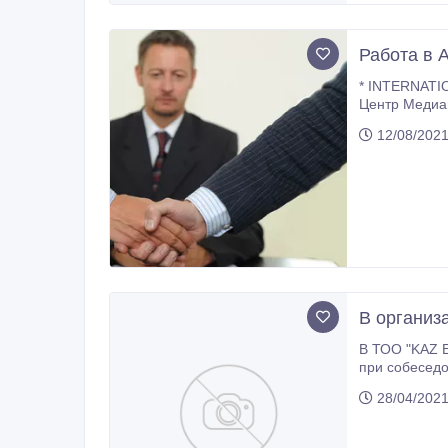
Работа в 
* INTERNATIONAL MEDIATION CENTRE
Центр Медиации " города Нур-Султан предлагает расширить свои возможности и пр
12/08/202
В организ
В ТОО "KAZ EXPLO SERV
при собеседовании, характер работы: ведение и контроль буровзрывных работ.
28/04/202