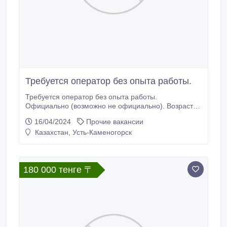
Требуется оператор без опыта работы.
Требуется оператор без опыта работы.
Официально (возможно не официально). Возраст
от 18 + Обязанности: помогать отвечать на
16/04/2024
Прочие вакансии
входящие звонки и помогать заполнять бланки.
Казахстан, Усть-Каменогорск
Гибкий график на 4 часа в день. В месяц 120000
тенге. Звонить до 19:00.
180 000 тенге 〒