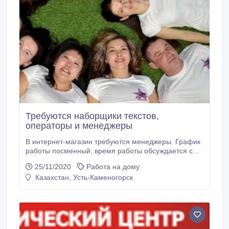
Требуются наборщики текстов,
операторы и менеджеры
В интернет-магазин требуются менеджеры. График
работы посменный, время работы обсуждается с
каждым кандидатом индивидуально при
25/11/2020
Работа на дому
собеседовании. Работа подойдет мамам в декрете,
Казахстан, Усть-Каменогорск
людям на длительном больничном. Обязанности:
-оформление дисконтных карт -консультирование
клиентов по продукции, помощь в оформлении
заказов - ведение отчетности -поддержание
активности в рабочих чатах Условия работы:
-удаленно, в интернет -4 часа ежедневно - Над