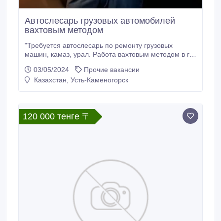
Автослесарь грузовых автомобилей
вахтовым методом
"Требуется автослесарь по ремонту грузовых
машин, камаз, урал. Работа вахтовым методом в г.
Сургуте в боксе. Проживание предоставляем,
03/05/2024
Прочие вакансии
Дорогу оплачиваем: из дома до г. Сургута Работа с
Казахстан, Усть-Каменогорск
09.00 до 19.00 Зарплата возможна и выше, все
зависит от вашей выработки.".
120 000 тенге 〒