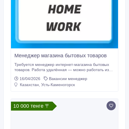
Менеджер магазина бытовых товаров
Требуется менеджер интернет-магазина бытовых
товаров. Работа удалённая — можно работать из
дома. ✔ Рассматриваем кандидатов без опыта ✔
16/04/2026
Вакансии менеджер
Проводим обучение перед началом работы ✔
Казахстан, Усть-Каменогорск
Подходит для всех возрастов Условия работы:
оклад от 300 000 тг в месяц дополнительные
премии по результатам работы гибкий график
занятость 4–6 часов в день возможно совмещать с
10 000 тенге 〒
основной работой или учёбой Обязанности: работа
с заявками клиентов консультации сопровождение
заказов Опыт работы не обязателен — всему
обучаем.