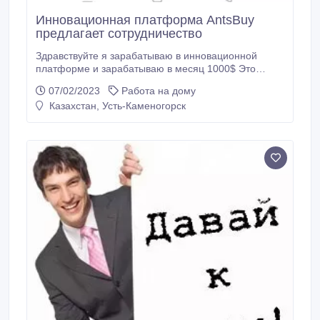
Инновационная платформа AntsBuy
предлагает сотрудничество
Здравствуйте я зарабатываю в инновационной
платформе и зарабатываю в месяц 1000$ Это
онлайн платформа для онлайн-покупок Компания
07/02/2023
Работа на дому
называется AntsBuy Тут есть хороший выбор
Казахстан, Усть-Каменогорск
товаров Большой ассортимент И главное очень
хорошие скидки за счёт того что все товары от
производителей Без наценок без посредников
Скидки до 30% А также есть возможность
зарабатывать на этой платформе Сидя дома имея
телефон интернет и немного времени.