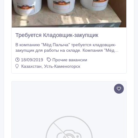
Требуется Кладовщик-закупщик
В компанию "Мёд Палыча" требуется кладовщик-
закупщик для работы на складе. Компания "Мёд
Палыча" занимается оптовой продажей самого
18/09/2019
Прочие вакансии
вкусного, натурального мёда по всему Казахстану,
Казахстан, Усть-Каменогорск
России и дальнее зарубежье. Требования: -
мужчина 21 - 50 лет; - честный, ответственный,
самодисциплинированны; - владение ПК (Excell); -
обязательно наличие авто.