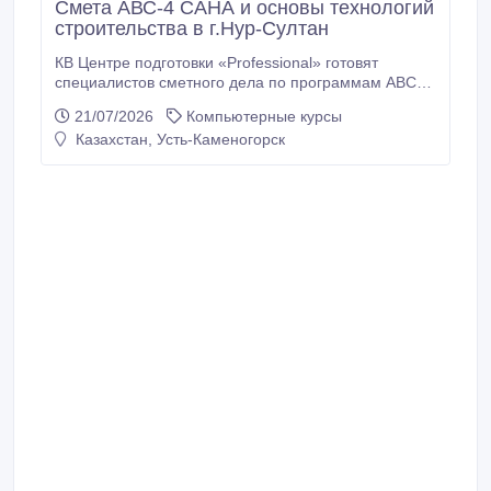
Смета АВС-4 САНА и основы технологий
строительства в г.Нур-Султан
КВ Центре подготовки «Professional» готовят
специалистов сметного дела по программам АВС4
и SANA, умеющих минимизировать расходы,
21/07/2026
Компьютерные курсы
предусмотреть и избежать многие проблемы в
Казахстан, Усть-Каменогорск
процессе строительства.
Высококвалифицированные преподаватели-
практики помогут Вам за короткий срок получить
базовые знания сметного дела.