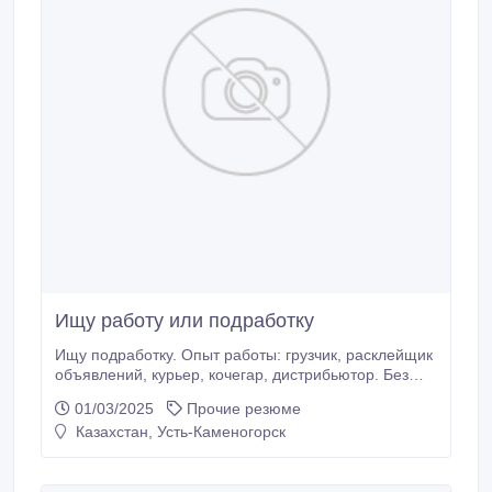
Ищу работу или подработку
Ищу подработку. Опыт работы: грузчик, расклейщик
объявлений, курьер, кочегар, дистрибьютор. Без
вредных привычек. Ответственный. Трудолюбивый.
01/03/2025
Прочие резюме
Общительный. 35 лет. Женат, есть сын. Проживаю
Казахстан, Усть-Каменогорск
по ул. Жастар 31 Наличный или Каспи расчет в
день после выполненной работы..