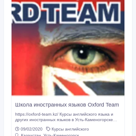
вами не будет надзирателя-начальника, поэтому
оплата по факту проведенной работы, сдельно
Требования к кандидату: -грамотная устная и
письменная речь -наличие интернета (ноутбук/
смартфон/планшет) -умение устанавливать
дружеские отношения -умение работать в команде.
Школа иностранных языков Oxford Team
https://oxford-team.kz/ Курсы английского языка и
других иностранных языков в Усть-Каменогорске
Школа иностранных языков Oxford Team Только в
09/02/2020
Курсы английского
"OXFORD TEAM" преподаватели международного
Казахстан, Усть-Каменогорск