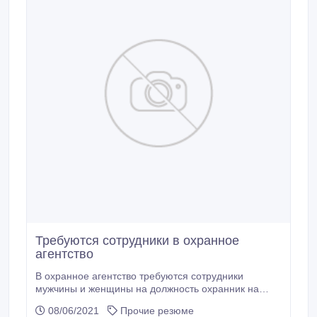
Требуются сотрудники в охранное
агентство
В охранное агентство требуются сотрудники
мужчины и женщины на должность охранник на
дневные и круглосуточные посты, а также мужчины
08/06/2021
Прочие резюме
на объект в п. Молодежный. Наличие свидетельства