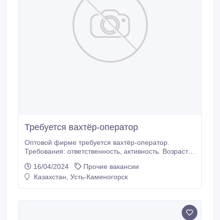
Требуется вахтёр-оператор
Оптовой фирме требуется вахтёр-оператор.
Требования: ответственность, активность. Возраст
от 50 лет Обязанности: принимать входящие
16/04/2024
Прочие вакансии
звонки, заполнять журнал, провожать людей.
Казахстан, Усть-Каменогорск
График работы 5/2 или 2/2. В месяц 180000 тенге.
Записаться на собеседование по телефону. Звонить
до 19:00.