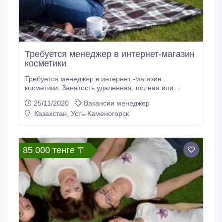
Требуется менеджер в интернет-магазин
косметики
Требуется менеджер в интернет -магазин
косметики. Занятость удаленная, полная или
частичная, оплату согласовываем при
25/11/2020
Вакансии менеджер
собеседовании. Свободный доступ в Интернет
Казахстан, Усть-Каменогорск
обязателен. Желателен опыт в сфере продаж,
маркетинга и рекламы. Предусмотрено обучение и
стажировка. Рассмотрим кандидаток в возрасте 28-
38 лет.
85 000 тенге 〒