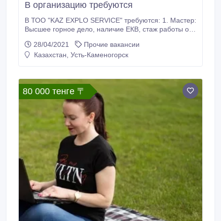
В организацию требуются
В ТОО "KAZ EXPLO SERVICE" требуются: 1. Мастер:
Высшее горное дело, наличие ЕКВ, стаж работы от
3 лет, заработная плата при собеседовании,
28/04/2021
Прочие вакансии
характер работы: ведение и контроль буровзрывных
Казахстан, Усть-Каменогорск
работ. 2. Геодезист (камеральщик): высшее, стаж
работы от 3 лет, заработная плата при
собеседовании, характер работы: работа с GPS.
80 000 тенге 〒