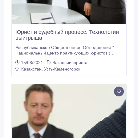
Юрист и судебный процесс. Технологии
выигрыша
Республиканское Общественное Объединение "
Национальный центр практикующих юристов (
НЦПЮ ) города Нур-Султан проводит обучение по
15/08/2021
Вакансии юриста
Программе: «Юрист и судебный процесс.
Казахстан, Усть-Каменогорск
Технологии выигрыша» Как начать? Как построить
линию защиты? Как отстаивать свои позиции в
суде? Как выявить слабые стороны оппонентов?
Практические упражнения.