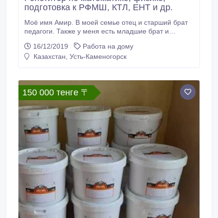
подготовка к РФМШ, КТЛ, ЕНТ и др.
Моё имя Амир. В моей семье отец и старший брат
педагоги. Также у меня есть младшие брат и
сестра, поэтому работать с детьми я люблю и умею.
16/12/2019
Работа на дому
К каждому ребенку нахожу индивидуальный подход.
Казахстан, Усть-Каменогорск
Работал репетитором в Нур-Султане в
образовательном центре с 2016 года. Выпускник
НИЯУ МИФИ(г.Москва), специальность «Ядерные
физика и технологии», бакалавр.
150 000 тенге 〒