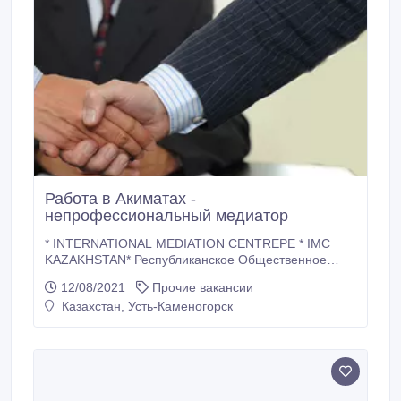
Работа в Акиматах -
непрофессиональный медиатор
* INTERNATIONAL MEDIATION CENTREРE * IMC
KAZAKHSTAN* Республиканское Общественное
Объединение "Международный Центр Медиации "
12/08/2021
Прочие вакансии
города Нур-Султан предлагает расширить свои
Казахстан, Усть-Каменогорск
возможности и приглашает Вас пройти Базовый
курс подготовки НЕПРОФЕССИОНАЛЬНЫХ
МЕДИАТОРОВ "Общий курс медиации" или "
Международная медиация.