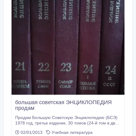
большая советская ЭНЦИКЛОПЕДИЯ
продам
Продам Большую Советскую Энциклопедию (БСЭ)
1978 год, третье издание, 30 томов (24-й том в двух
книгах, вторая целиком посвящена СССР).
02/01/2013
Учебная литература
Бордовый кожаный переплет, надпись золотыми